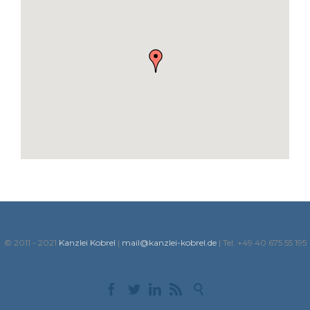
© 2011 - 2021
Kanzlei Kobrel
|
mail@kanzlei-kobrel.de
| Tel. +49 40 675 55 195




