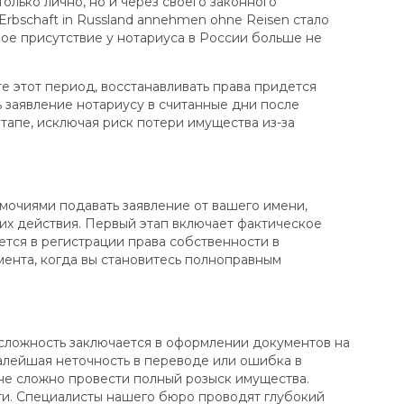
только лично, но и через своего законного
rbschaft in Russland annehmen ohne Reisen стало
ое присутствие у нотариуса в России больше не
е этот период, восстанавливать права придется
ь заявление нотариусу в считанные дни после
апе, исключая риск потери имущества из-за
мочиями подавать заявление от вашего имени,
их действия. Первый этап включает фактическое
тся в регистрации права собственности в
ента, когда вы становитесь полноправным
 сложность заключается в оформлении документов на
алейшая неточность в переводе или ошибка в
йне сложно провести полный розыск имущества.
ти. Специалисты нашего бюро проводят глубокий