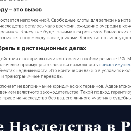
ду – это вызов
 остается напряженной. Свободные слоты для записи на нота
наследства осталось мало времени, ожидание очереди в кон
раничен. Консул не будет заниматься розыском банковских
возникнет спор между наследниками. Консульство лишь удост
рель в дистанционных делах
ействия с нотариальными конторами в любом регионе РФ. М
 ключевых преимуществ является возможность
поиска имущес
бъектах недвижимости. Это критически важно в условиях июля 
 и трансграничные переводы.
сключает недопонимание юридических терминов. Адвокатско
ением валютного законодательства. Такой подход гарантиру
 праве на наследство без вашего личного участия в судебн