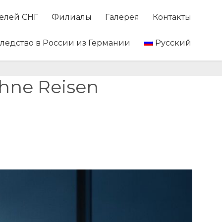
Skip
телей СНГ
Филиалы
Галерея
Контакты
to
conten
следство в России из Германии
Русский
hne Reisen