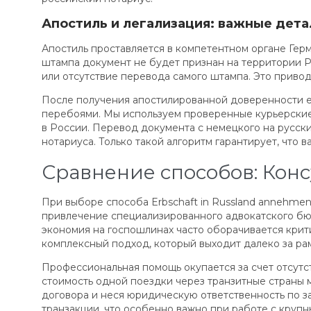
Апостиль и легализация: важные дета
Апостиль проставляется в компетентном органе Герма
штампа документ не будет признан на территории Р
или отсутствие перевода самого штампа. Это привод
После получения апостилированной доверенности ее
перебоями. Мы используем проверенные курьерские 
в России. Перевод документа с немецкого на русс
нотариуса. Только такой алгоритм гарантирует, что
Сравнение способов: Конс
При выборе способа Erbschaft in Russland annehme
привлечение специализированного адвокатского бюр
экономия на госпошлинах часто оборачивается кри
комплексный подход, который выходит далеко за ра
Профессиональная помощь окупается за счет отсутс
стоимость одной поездки через транзитные страны 
договора и неся юридическую ответственность по з
транзакции, что особенно важно при работе с крупн