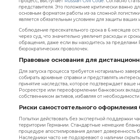
процесс, выступает
Russian Civil Code
. Согласно стат
представителя. Это положение критически важно для
основным форматом работы из-за сложной логистики
является обязательным условием для защиты ваших 
Соблюдение пресекательного срока в 6 месяцев оста
через суд, что значительно увеличит расходы и сро
обращения, даже если вы находитесь за пределами 
бюрократических проволочек.
Правовые основания для дистанционн
Для запуска процесса требуется нотариально завер
собирать архивные справки и представлять интерес
принятие наследства, которое подтверждает ваше н
Росреестре или переоформлении банковских вкладов
собственником активов, избавляя от необходимости 
Риски самостоятельного оформления 
Попытки действовать без экспертной поддержки час
территории Германии. Стандартные немецкие бланк
процедуре апостилирования делает доверенность бе
Наследники часто не подозревают о наличии скрыты