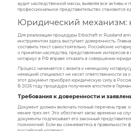
аудит наследственной массы, выявляя все активы и 
профессиональное представительство становится е
Юридический механизм: к
Для реализации процедуры Erbschaft in Russland a
инструментом здесь выступает доверенность. Главн
составить текст самостоятельно. Российские нотар
о принятии наследства, представление интересов в к
нотариус в РФ вправе отказать в совершении юриди
Процесс начинается с визита к немецкому нотариусу
немецкий специалист не несет ответственности за 
этот документ приобрел юридическую силу в России,
В 2026 году процедура получения апостиля в Герман
Требования к доверенности и заявлен
Документ должен включать полный перечень прав: о
менее трех лет. Это обеспечит запас времени на с
документы подписывает его законный представитель
полномочий. Если вы сомневаетесь в правильности 
российский нотариус.