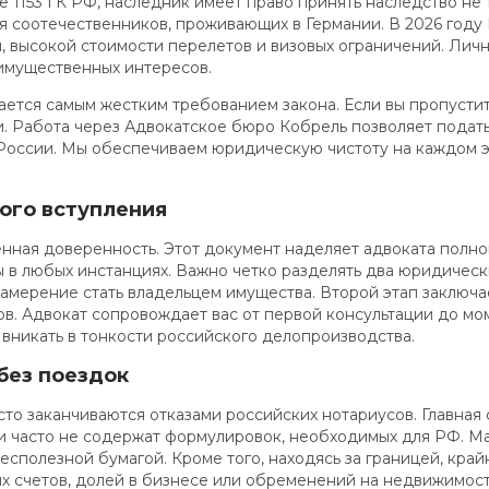
ье 1153 ГК РФ, наследник имеет право принять наследство не 
 соотечественников, проживающих в Германии. В 2026 году E
, высокой стоимости перелетов и визовых ограничений. Личн
имущественных интересов.
ется самым жестким требованием закона. Если вы пропустит
ки. Работа через Адвокатское бюро Кобрель позволяет подат
России. Мы обеспечиваем юридическую чистоту на каждом эт
ого вступления
енная доверенность. Этот документ наделяет адвоката полно
ы в любых инстанциях. Важно четко разделять два юридическ
амерение стать владельцем имущества. Второй этап заключае
. Адвокат сопровождает вас от первой консультации до мом
вникать в тонкости российского делопроизводства.
без поездок
то заканчиваются отказами российских нотариусов. Главная
и часто не содержат формулировок, необходимых для РФ. М
сполезной бумагой. Кроме того, находясь за границей, кра
х счетов, долей в бизнесе или обременений на недвижимос