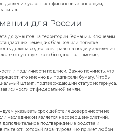
ное давление усложняет финансовые операции,
капитал.
рмании для России
кета документов на территории Германии. Ключевым
 стандартных немецких бланков или попытке
ность должна содержать право на подачу заявления
ексте отсутствует хотя бы одно полномочие,
чности и подлинности подписи. Важно понимать, что
ерждает, что именно вы подписали бумагу. Чтобы
пециальный штамп, подтверждающий статус нотариуса.
в зависимости от федеральной земли.
ндуем указывать срок действия доверенности не
Если наследником является несовершеннолетний,
тся дополнительное подтверждение родства и
ить текст, который гарантированно примет любой