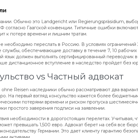
ли
нии. Обычно это Landgericht или Regierungspräsidium, выбор
Ф согласно Гаагской конвенции. Типичные ошибки включают
ит к потере времени и лишним тратам.
 необходимо переслать в Россию. В условиях ограничений 2
службы, обеспечивающие доставку в течение 7, 10 рабочих
кий язык должен выполнять сертифицированный переводчик 
 ваше дистанционное вступление в наследство пройдет без ю
ульство vs Частный адвокат
n ohne Reisen наследники обычно рассматривают два вариан
о. На первый взгляд консульство кажется более бюджетным 
тическими потерями времени и риском пропуска шестимесячн
мки простого заверения подписи на заявлении.
твия необходимости в дорогостоящих перелетах. Учитывая, ч
может превышать 1,500 евро. Адвокат берет на себя все бюр
аконодательству Германии. Это дает клиенту гарантию безоп
ыми активами.