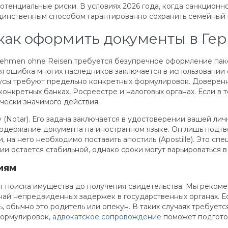
потенциальные риски. В условиях 2026 года, когда санкцион
динственным способом гарантированно сохранить семейный 
ак оформить документы в Ге
nnehmen ohne Reisen требуется безупречное оформление па
ая ошибка многих наследников заключается в использовании
иусы требуют предельно конкретных формулировок. Доверен
онкретных банках, Росреестре и налоговых органах. Если в т
чески значимого действия.
 (Notar). Его задача заключается в удостоверении вашей ли
содержание документа на иностранном языке. Он лишь подтв
 на него необходимо поставить апостиль (Apostille). Это с
ии остается стабильной, однако сроки могут варьироваться 
иям
т поиска имущества до получения свидетельства. Мы рекоме
лучай непредвиденных задержек в государственных органах. 
, обычно это родитель или опекун. В таких случаях требуе
формулировок,
адвокатское сопровождение
поможет подготов