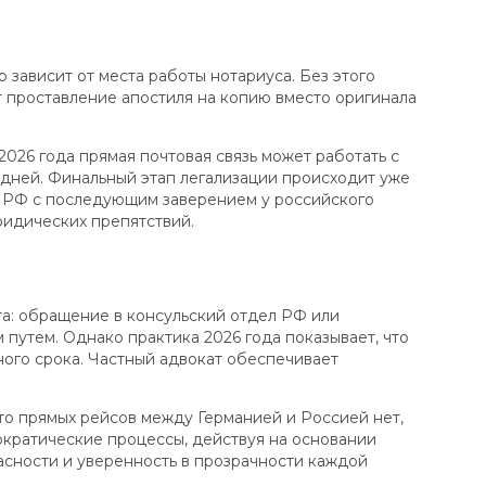
 зависит от места работы нотариуса. Без этого
 проставление апостиля на копию вместо оригинала
026 года прямая почтовая связь может работать с
 дней. Финальный этап легализации происходит уже
в РФ с последующим заверением у российского
ридических препятствий.
та: обращение в консульский отдел РФ или
путем. Однако практика 2026 года показывает, что
ого срока. Частный адвокат обеспечивает
то прямых рейсов между Германией и Россией нет,
ократические процессы, действуя на основании
асности и уверенность в прозрачности каждой