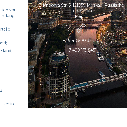
Brjanskaya Str. 5, 121059 Moskau, Russische
ation von
Föderation
ründung
Map→

teile
+49 40 500 32 120
and;
+7 499 113 9451
sland;
nd
iten in