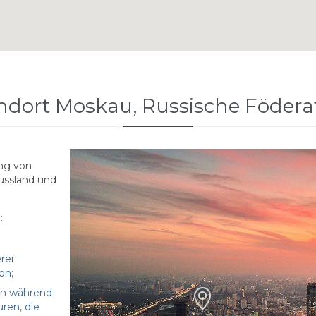
ndort Moskau, Russische Födera
ung von
Russland und
:
rer
on;
sen während

ren, die