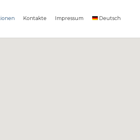
Skip
tionen
Kontakte
Impressum
Deutsch
to
conten