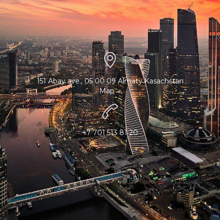

151 Abay ave., 05 00 09 Almaty Kasachstan
Map→

+7 701 513 81 20