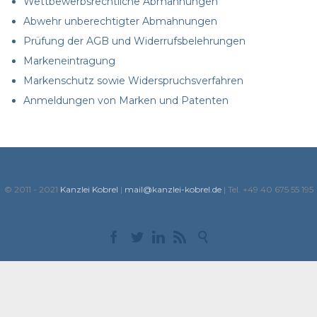
Wettbewerbsrechtliche Abmahnungen
Abwehr unberechtigter Abmahnungen
Prüfung der AGB und Widerrufsbelehrungen
Markeneintragung
Markenschutz sowie Widerspruchsverfahren
Anmeldungen von Marken und Patenten
© 2011 - 2021
Kanzlei Kobrel
|
mail@kanzlei-kobrel.de
| Tel. +49 40 675 55 195




